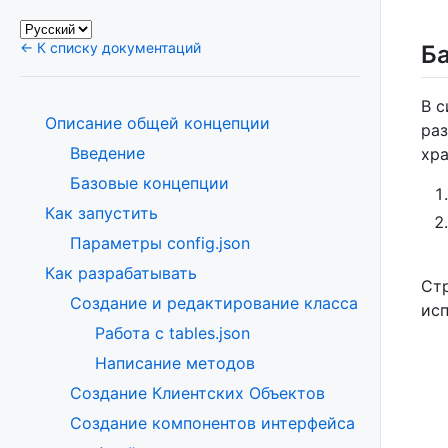
← К списку документаций
Б
В с
Описание общей концепции
ра
Введение
хра
Базовые концепции
Как запустить
Параметры config.json
Как разрабатывать
Стр
Создание и редактирование класса
исп
Работа с tables.json
Написание методов
Создание Клиентских Объектов
Создание компонентов интерфейса