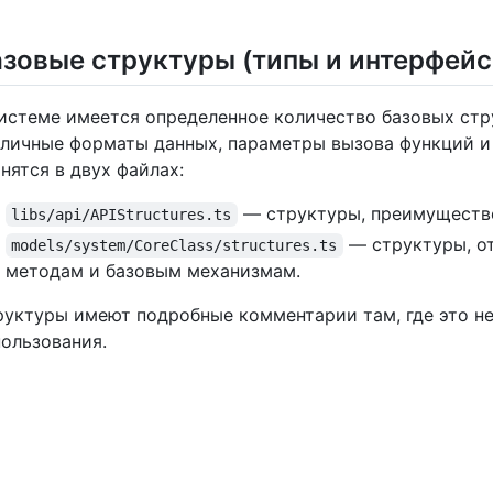
азовые структуры (типы и интерфей
истеме имеется определенное количество базовых стр
зличные форматы данных, параметры вызова функций и
нятся в двух файлах:
— структуры, преимуществе
libs/api/APIStructures.ts
— структуры, от
models/system/CoreClass/structures.ts
методам и базовым механизмам.
уктуры имеют подробные комментарии там, где это не
ользования.