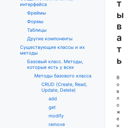
т
интерфейса
ы
Фреймы
Формы
в
Таблицы
а
Другие компоненты
т
Существующие классы и их
методы
ь
Базовый класс. Методы,
которые есть у всех
Методы базового класса
В
о
CRUD (Create, Read,
Update, Delete)
в
л
add
о
get
ж
modify
е
remove
н