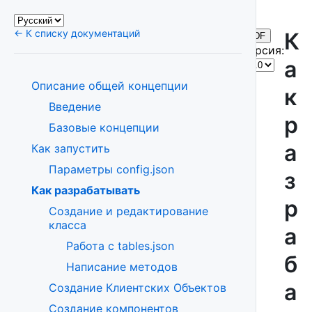
← К списку документаций
К
PDF
Версия:
а
Описание общей концепции
к
Введение
р
Базовые концепции
а
Как запустить
Параметры config.json
з
Как разрабатывать
р
Создание и редактирование
класса
а
Работа с tables.json
б
Написание методов
а
Создание Клиентских Объектов
Создание компонентов