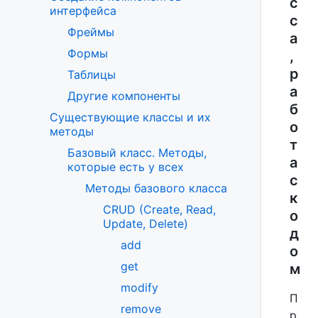
с
интерфейса
с
Фреймы
а
Формы
,
р
Таблицы
а
Другие компоненты
б
Существующие классы и их
о
методы
т
Базовый класс. Методы,
а
которые есть у всех
с
Методы базового класса
к
CRUD (Create, Read,
о
Update, Delete)
д
add
о
get
м
modify
П
remove
р