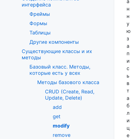
а
интерфейса
н
Фреймы
н
Формы
у
ю
Таблицы
з
Другие компоненты
а
Существующие классы и их
п
методы
и
Базовый класс. Методы,
с
которые есть у всех
ь
Методы базового класса
в
т
CRUD (Create, Read,
Update, Delete)
а
б
add
л
get
и
modify
ц
remove
е