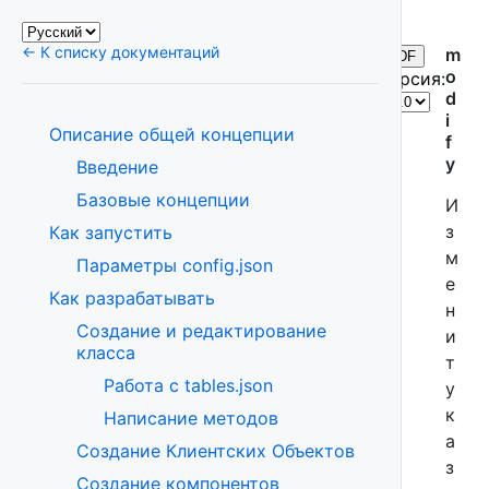
← К списку документаций
m
PDF
o
Версия:
d
i
Описание общей концепции
f
y
Введение
Базовые концепции
И
з
Как запустить
м
Параметры config.json
е
Как разрабатывать
н
Создание и редактирование
и
класса
т
Работа с tables.json
у
к
Написание методов
а
Создание Клиентских Объектов
з
Создание компонентов