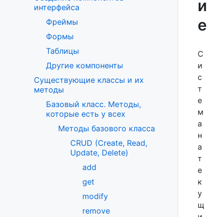
и
интерфейса
е
Фреймы
Формы
Таблицы
С
и
Другие компоненты
с
Существующие классы и их
т
методы
е
Базовый класс. Методы,
м
которые есть у всех
а
Методы базового класса
н
CRUD (Create, Read,
а
Update, Delete)
т
add
е
к
get
у
modify
щ
remove
и