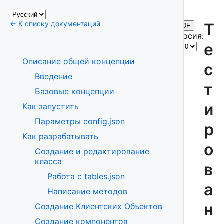
← К списку документаций
Т
PDF
Версия:
е
Описание общей концепции
с
Введение
т
Базовые концепции
и
Как запустить
Параметры config.json
р
Как разрабатывать
о
Создание и редактирование
класса
в
Работа с tables.json
а
Написание методов
н
Создание Клиентских Объектов
Создание компонентов